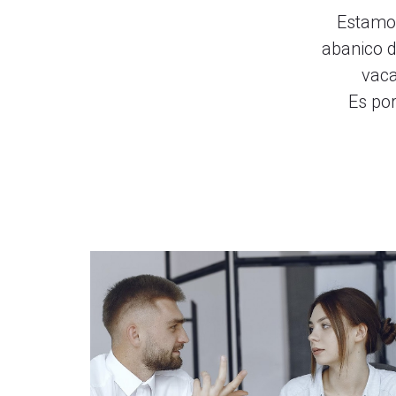
Estamos
abanico d
vaca
Es po