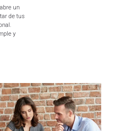
 abre un
tar de tus
onal.
mple y