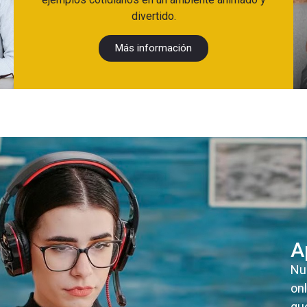
divertido.
Más información
A
Nu
onl
qu